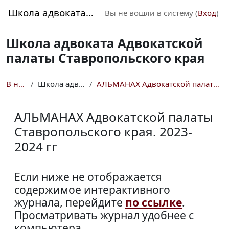
Перейти к основному содержанию
Школа адвоката АП СК
Вы не вошли в систему (
Вход
)
Школа адвоката Адвокатской
палаты Ставропольского края
В начало
Школа адвоката АП СК
АЛЬМАНАХ Адвокатской палаты Ставропольского края. ...
АЛЬМАНАХ Адвокатской палаты
Ставропольского края. 2023-
2024 гг
Требуемые условия завершения
Если ниже не отображается
содержимое интерактивного
журнала, перейдите
по ссылке
.
Просматривать журнал удобнее с
компьютера.