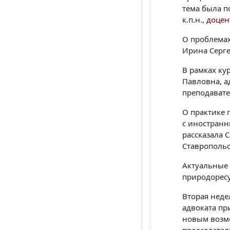
тема была п
к.п.н.,
доцен
О проблемах
Ирина Серге
В рамках ку
Павловна, а
преподавате
О практике 
с иностранн
рассказала 
Ставропольск
Актуальные 
природоресу
Вторая неде
адвоката пр
новым возмо