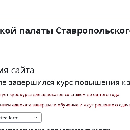
кой палаты Ставропольског
я сайта
ле завершился курс повышения к
ртует курс курса для адвокатов со стажем до одного года
ики адвоката завершили обучение и ждут решение о сдаче 
ле завершился курс повышения квалификации
lies: 0