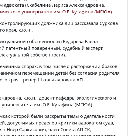
 адвоката (Скабелина Лариса Александровна,
ческого университета им. О.Е. Кутафина (МГЮА)
.
 контролирующих должника лиц рассказала Суркова
 края, к.ю.н..
лектуальной собственности (Бедарева Елена
ий патентный поверенный, судебный эксперт,
лектуальной собственности).
мейных спорах, в том числе о расторжении браков
граничном перемещении детей без согласия родителя
ого края, тренер Школы адвоката АП
ндровна, к.ю.н., доцент кафедры экологического и
университета им. О.Е. Кутафина (МГЮА).
амках которой были раскрыты темы о деятельности
ей, допустимых пределов критики адвокатом суда,
ян Нвер Саркисович, член Совета АП СК,