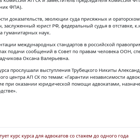
ь Комиссии АП СК и заместитель председателя Комиссии Ф
тник ФПА).
сти доказательств, эволюции суда присяжных и ораторском
, заслуженный юрист РФ, федеральный судья в отставке, к.
а гуманитарных наук.
нтации международных стандартов в российской правопри
лах подачи сообщений в Совет по правам человека ООН, 
Садчикова Оксана Валерьевна.
урса прослушали выступления Трубецкого Никиты Александ
ого центра АП СК по темам: «Гарантии независимости адво
е при оказании юридической помощи адвокатами, назначе
дстве».
ртует курс курса для адвокатов со стажем до одного года