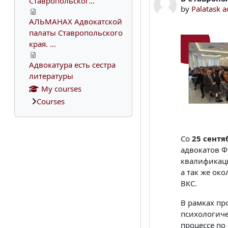
Ставропольског...
by
Palatask 
АЛЬМАНАХ Адвокатской
палаты Ставропольского
края. ...
Адвокатура есть сестра
литературы
My courses
Courses
Со
25 сентя
адвокатов Ф
квалифика
а так же ок
ВКС.
В рамках пр
психологиче
процессе по