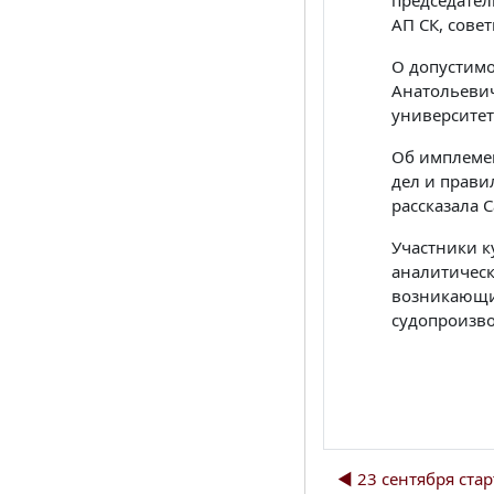
председател
АП СК, сове
О допустимо
Анатольевич
университет
Об имплеме
дел и прави
рассказала 
Участники к
аналитическ
возникающи
судопроизво
◀︎ 23 сентября ста