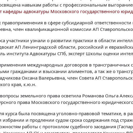
освящена навыкам работы с профессиональным выгоранием
т кафедры адвокатуры Московского государственного юриди
 правоприменения в сфере субсидиарной ответственности
евна, член квалификационной комиссии АП Ставропольского
рса участники узнали о развитии практики в области интел
двокат АП Ленинградской области, российский и евразийск
ль института Адвокатуры СПб, эксперт Школы оценки интел
применения международных договоров в трансграничных се
ыми гражданами и взыскании алиментов, а так же о транс
Садчикова Оксана Валерьевна, член Совета АП Ставропольск
ого края, к.ю.н.
вопросы земельного права осветила Романова Ольга Алекса
рсного права Московского государственного юридического 
ля курса была посвящена уголовно-правовой тематике, в р
и избрании и продлении судом срока содержания под страж
жностям работы с протоколом судебного заседания (Гаспар