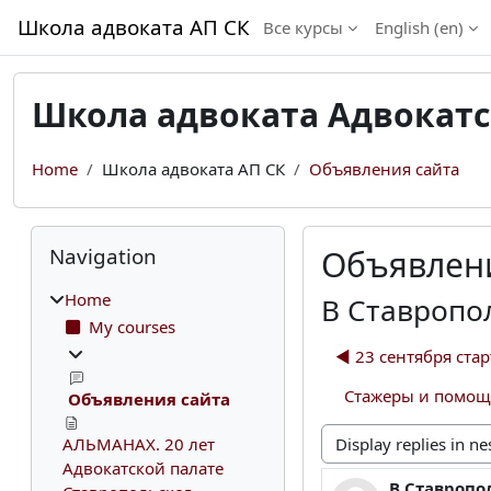
Skip to main content
Школа адвоката АП СК
Все курсы
English ‎(en)‎
Школа адвоката Адвокатс
Home
Школа адвоката АП СК
Объявления сайта
Blocks
Skip Navigation
Navigation
Объявлени
Home
В Ставропо
My courses
◀︎ 23 сентября ста
Стажеры и помощн
Объявления сайта
АЛЬМАНАХ. 20 лет
Display mode
Адвокатской палате
В Ставропо
Number of rep